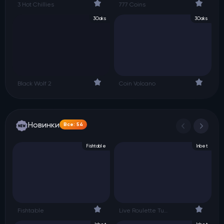
3 Hot Chillies
777 Coins
3Oaks
3Oaks
Black Wolf 2
Coin Volcano
Новинки
Все: 54
Fishtable
Inbet
Fishtable
Live Roulette Turbo