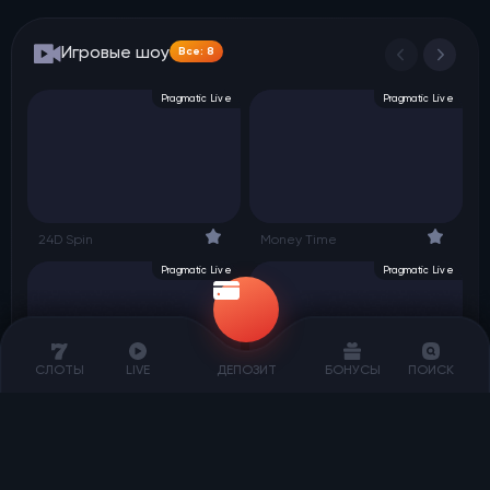
Игровые шоу
Все: 8
Pragmatic Live
Pragmatic Live
24D Spin
Money Time
Pragmatic Live
Pragmatic Live
СЛОТЫ
LIVE
ДЕПОЗИТ
БОНУСЫ
ПОИСК
Sweet Bonanza CandyLand
Mega Wheel