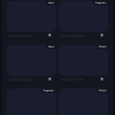
Inbet
Pragmatic
Dessert Dream Bonus
5 Lions Megaways
Inbet
PGSoft
Chilli Winnings
Win Win Fish Prawn Crab
Pragmatic
PGSoft