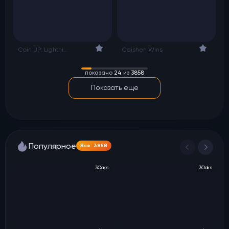
Coin UP: Lightning
Caishen Wins
показано
24
из
3858
Показать еще
Популярное
Все: 3858
3Oaks
3Oaks